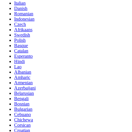
Italian
Danish
Romanian
Indonesian
Czech
Afrikaans
Swedish
Polish
Basque
Catalan
Esperanto
Hindi
Lao
Albanian
Amharic
Armenian
Azerbaijani
Belarusian
Bengali
Bosnian
Bulgarian
Cebuano
Chichewa
Corsican
Croatian