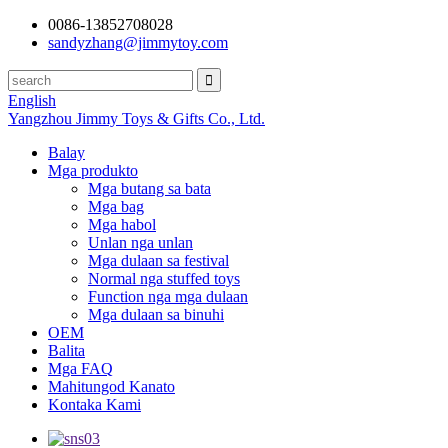
0086-13852708028
sandyzhang@jimmytoy.com
English
Yangzhou Jimmy Toys & Gifts Co., Ltd.
Balay
Mga produkto
Mga butang sa bata
Mga bag
Mga habol
Unlan nga unlan
Mga dulaan sa festival
Normal nga stuffed toys
Function nga mga dulaan
Mga dulaan sa binuhi
OEM
Balita
Mga FAQ
Mahitungod Kanato
Kontaka Kami