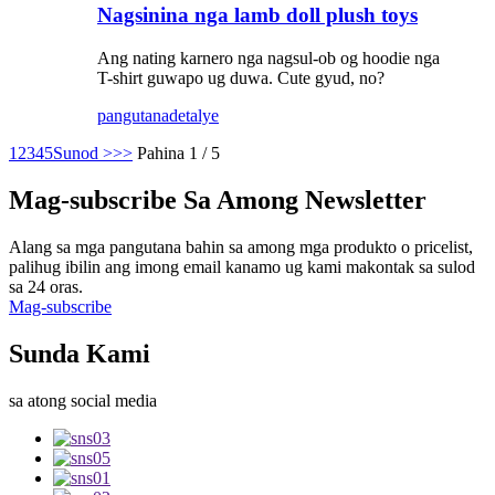
Nagsinina nga lamb doll plush toys
Ang nating karnero nga nagsul-ob og hoodie nga
T-shirt guwapo ug duwa. Cute gyud, no?
pangutana
detalye
1
2
3
4
5
Sunod >
>>
Pahina 1 / 5
Mag-subscribe Sa Among Newsletter
Alang sa mga pangutana bahin sa among mga produkto o pricelist,
palihug ibilin ang imong email kanamo ug kami makontak sa sulod
sa 24 oras.
Mag-subscribe
Sunda Kami
sa atong social media