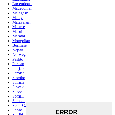
Luxembou..
Macedonian
Malagasy
Malay
Malayalam
Maltese
Maori
Marathi
Mongolian
Burmese
Nepali
Norwegian
Pashto
Persian
Punjabi
Serbian
Sesotho
Sinhala
Slovak
Slovenian
Somali
Samoan
Scots Gaelic
Shona
Sindhi