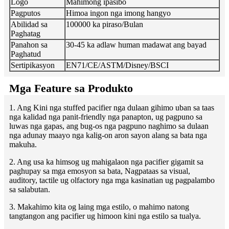
Logo
Mahimong ipasibo
Pagputos
Himoa ingon nga imong hangyo
Abilidad sa
100000 ka piraso/Bulan
Paghatag
Panahon sa
30-45 ka adlaw human madawat ang bayad
Paghatud
Sertipikasyon
EN71/CE/ASTM/Disney/BSCI
Mga Feature sa Produkto
1. Ang Kini nga stuffed pacifier nga dulaan gihimo uban sa taas
nga kalidad nga panit-friendly nga panapton, ug pagpuno sa
luwas nga gapas, ang bug-os nga pagpuno naghimo sa dulaan
nga adunay maayo nga kalig-on aron sayon ​​​​alang sa bata nga
makuha.
2. Ang usa ka himsog ug mahigalaon nga pacifier gigamit sa
paghupay sa mga emosyon sa bata, Nagpataas sa visual,
auditory, tactile ug olfactory nga mga kasinatian ug pagpalambo
sa salabutan.
3. Makahimo kita og laing mga estilo, o mahimo natong
tangtangon ang pacifier ug himoon kini nga estilo sa tualya.