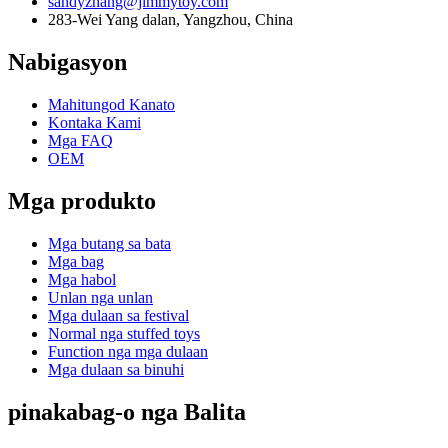
sandyzhang@jimmytoy.com
283-Wei Yang dalan, Yangzhou, China
Nabigasyon
Mahitungod Kanato
Kontaka Kami
Mga FAQ
OEM
Mga produkto
Mga butang sa bata
Mga bag
Mga habol
Unlan nga unlan
Mga dulaan sa festival
Normal nga stuffed toys
Function nga mga dulaan
Mga dulaan sa binuhi
pinakabag-o nga Balita