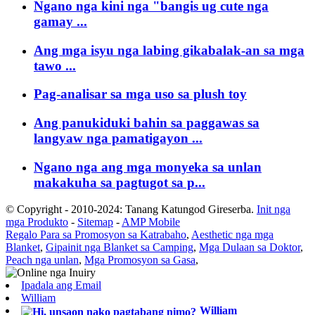
Ngano nga kini nga "bangis ug cute nga
gamay ...
Ang mga isyu nga labing gikabalak-an sa mga
tawo ...
Pag-analisar sa mga uso sa plush toy
Ang panukiduki bahin sa paggawas sa
langyaw nga pamatigayon ...
Ngano nga ang mga monyeka sa unlan
makakuha sa pagtugot sa p...
© Copyright - 2010-2024: Tanang Katungod Gireserba.
Init nga
mga Produkto
-
Sitemap
-
AMP Mobile
Regalo Para sa Promosyon sa Katrabaho
,
Aesthetic nga mga
Blanket
,
Gipainit nga Blanket sa Camping
,
Mga Dulaan sa Doktor
,
Peach nga unlan
,
Mga Promosyon sa Gasa
,
Ipadala ang Email
William
William