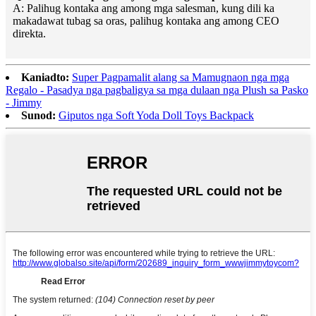
A: Palihug kontaka ang among mga salesman, kung dili ka
makadawat tubag sa oras, palihug kontaka ang among CEO
direkta.
Kaniadto:
Super Pagpamalit alang sa Mamugnaon nga mga
Regalo - Pasadya nga pagbaligya sa mga dulaan nga Plush sa Pasko
- Jimmy
Sunod:
Giputos nga Soft Yoda Doll Toys Backpack