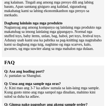
ang kalainan. Tingali ang among mga presyo dili ang labing
barato, Apan samtang gisiguro ang kalidad, siguradong
makahatag kami sa labing ekonomikanhon nga presyo sa
merkado.
Daghang lainlain nga mga produkto
Nagtanyag ang among kompanya og lainlaing mga produkto nga
makatubag sa imong lainlaing mga gipangayo. Normal nga
stuffed toys, baby items, unlan, bag, habol, pet toys, festival toys.
Adunay usab kami usa ka pabrika sa pag-knitting nga nagtrabaho
kami sa daghang mga tuig, naghimo og mga scarves, kalo,
gwantes, ug mga suwiter alang sa mga mahalon nga dulaan.
FAQ
Q: Asa ang loading port?
A: pantalan sa Shanghai.
Q: Unsa ang mga sample nga oras?
A: Kini mao ang 3-7 ka adlaw sumala sa lain-laing mga sample.
Kung gusto nimo ang mga sampol nga dinalian, mahimo kini
sulod sa duha ka adlaw.
Q: Giunsa nako pagsubay ang akong sample order?