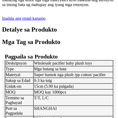
sa imong bata ug mahupay ang iyang mga emosyon.
Ipadala ang email kanamo
Detalye sa Produkto
Mga Tag sa Produkto
Pagpaila sa Produkto
Deskripsyon
Wholesale pacifier baby plush toys
Type
Mga butang sa bata
Materyal
Super humok nga plush /pp cotton/ pacifier
Sakup sa Edad
0-3 ka tuig
Gidak-on
15cm (5.90 ka pulgada)
MOQ
MOQ kay 1000pcs
Termino sa
T/T, L/C
Pagbayad
Port sa
SHANGHAI
Pagpadala