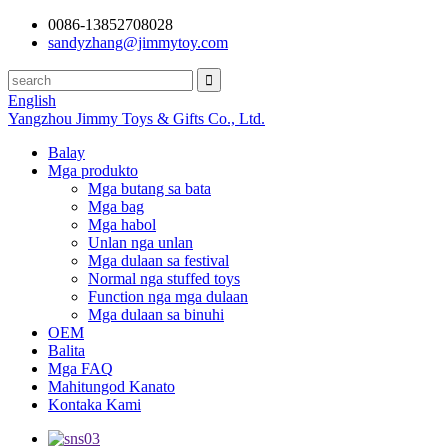
0086-13852708028
sandyzhang@jimmytoy.com
English
Yangzhou Jimmy Toys & Gifts Co., Ltd.
Balay
Mga produkto
Mga butang sa bata
Mga bag
Mga habol
Unlan nga unlan
Mga dulaan sa festival
Normal nga stuffed toys
Function nga mga dulaan
Mga dulaan sa binuhi
OEM
Balita
Mga FAQ
Mahitungod Kanato
Kontaka Kami