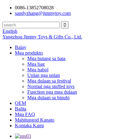
0086-13852708028
sandyzhang@jimmytoy.com
English
Yangzhou Jimmy Toys & Gifts Co., Ltd.
Balay
Mga produkto
Mga butang sa bata
Mga bag
Mga habol
Unlan nga unlan
Mga dulaan sa festival
Normal nga stuffed toys
Function nga mga dulaan
Mga dulaan sa binuhi
OEM
Balita
Mga FAQ
Mahitungod Kanato
Kontaka Kami