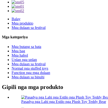
Balay
Mga produkto
Mga dulaan sa festival
Mga kategoriya
Mga butang sa bata
Mga bag
Mga habol
Unlan nga unlan
Mga dulaan sa festival
Normal nga stuffed toys
Function nga mga dulaan
Mga dulaan sa binuhi
Gipili nga mga produkto
Pasadya nga Lahi nga Estilo nga Plush Toy Teddy Bear