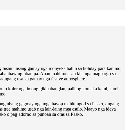
 bisan unsang gamay nga monyeka bahin sa holiday para kanimo,
kabanhaw ug uban pa. Apan mahimo usab kita nga magbag-o sa
adugang usa ka gamay nga festive atmosphere.
-on o kolor nga imong gikinahanglan, palihog kontaka kami, kami
imo.
 ang ubang gagmay nga mga hayop mahitungod sa Pasko, dugang
as tree mahimo usab nga lain-laing mga estilo. Maayo nga ideya
sko o pag-adorno sa punoan sa oras sa Pasko.