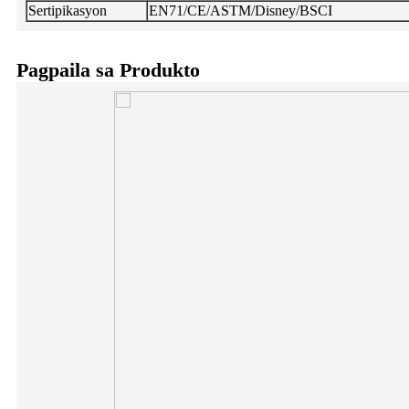
Sertipikasyon
EN71/CE/ASTM/Disney/BSCI
Pagpaila sa Produkto