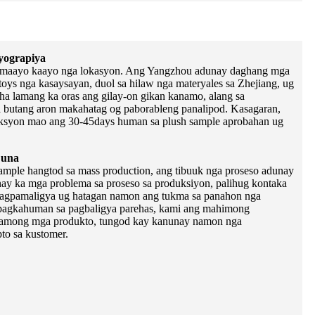
yograpiya
maayo kaayo nga lokasyon. Ang Yangzhou adunay daghang mga
toys nga kasaysayan, duol sa hilaw nga materyales sa Zhejiang, ug
ha lamang ka oras ang gilay-on gikan kanamo, alang sa
butang aron makahatag og paborableng panalipod. Kasagaran,
ksyon mao ang 30-45days human sa plush sample aprobahan ug
 una
ample hangtod sa mass production, ang tibuuk nga proseso adunay
y ka mga problema sa proseso sa produksiyon, palihug kontaka
agpamaligya ug hatagan namon ang tukma sa panahon nga
pagkahuman sa pagbaligya parehas, kami ang mahimong
a among mga produkto, tungod kay kanunay namon nga
to sa kustomer.