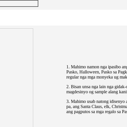
1. Mahimo namon nga ipasibo ang
Pasko, Halloween, Pasko sa Pag
regular nga mga monyeka ug mak
2. Bisan unsa nga lain nga gidak
magdesinyo og sample alang kan
3. Mahimo usab natong idisenyo
pa, ang Santa Claus, elk, Christm
ang pagputos sa mga regalo sa Pa