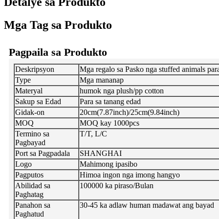
Detalye sa Produkto
Mga Tag sa Produkto
Pagpaila sa Produkto
Deskripsyon
Mga regalo sa Pasko nga stuffed animals par
Type
Mga mananap
Materyal
humok nga plush/pp cotton
Sakup sa Edad
Para sa tanang edad
Gidak-on
20cm(7.87inch)/25cm(9.84inch)
MOQ
MOQ kay 1000pcs
Termino sa
T/T, L/C
Pagbayad
Port sa Pagpadala
SHANGHAI
Logo
Mahimong ipasibo
Pagputos
Himoa ingon nga imong hangyo
Abilidad sa
100000 ka piraso/Bulan
Paghatag
Panahon sa
30-45 ka adlaw human madawat ang bayad
Paghatud