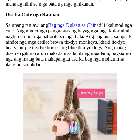
mahatag niini sa mga bata ug mga ginikanan.
Usa ka Cute nga Kauban
Sa unang tan-aw, ang
Bag nga Dulaan sa China
dili ikalimod nga
cute. Ang nindot nga panggawas ug hayag nga mga kolor niini
naghimo niini nga paborito sa mga bata. Ang bag anaa sa upat ka
nindot nga mga estilo: brown tie-dye monkeys, khaki tie-dye
bears, purple tie-dye horses, ug blue tie-dye dogs. Ang matag
disenyo gihimo aron makadani sa lainlaing mga lami, pagsiguro
nga ang matag bata makapangita usa ka bag nga mohaum sa
ilang personalidad.