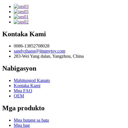
Kontaka Kami
0086-13852708028
sandyzhang@jimmytoy.com
283-Wei Yang dalan, Yangzhou, China
Nabigasyon
Mahitungod Kanato
Kontaka Kami
Mga FAQ
OEM
Mga produkto
Mga butang sa bata
Mga bag