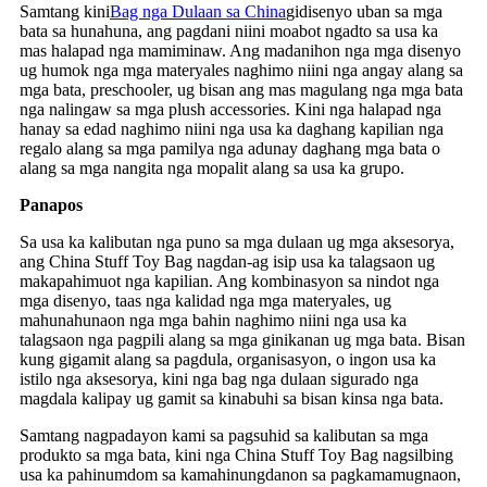
Samtang kini
Bag nga Dulaan sa China
gidisenyo uban sa mga
bata sa hunahuna, ang pagdani niini moabot ngadto sa usa ka
mas halapad nga mamiminaw. Ang madanihon nga mga disenyo
ug humok nga mga materyales naghimo niini nga angay alang sa
mga bata, preschooler, ug bisan ang mas magulang nga mga bata
nga nalingaw sa mga plush accessories. Kini nga halapad nga
hanay sa edad naghimo niini nga usa ka daghang kapilian nga
regalo alang sa mga pamilya nga adunay daghang mga bata o
alang sa mga nangita nga mopalit alang sa usa ka grupo.
Panapos
Sa usa ka kalibutan nga puno sa mga dulaan ug mga aksesorya,
ang China Stuff Toy Bag nagdan-ag isip usa ka talagsaon ug
makapahimuot nga kapilian. Ang kombinasyon sa nindot nga
mga disenyo, taas nga kalidad nga mga materyales, ug
mahunahunaon nga mga bahin naghimo niini nga usa ka
talagsaon nga pagpili alang sa mga ginikanan ug mga bata. Bisan
kung gigamit alang sa pagdula, organisasyon, o ingon usa ka
istilo nga aksesorya, kini nga bag nga dulaan sigurado nga
magdala kalipay ug gamit sa kinabuhi sa bisan kinsa nga bata.
Samtang nagpadayon kami sa pagsuhid sa kalibutan sa mga
produkto sa mga bata, kini nga China Stuff Toy Bag nagsilbing
usa ka pahinumdom sa kamahinungdanon sa pagkamamugnaon,