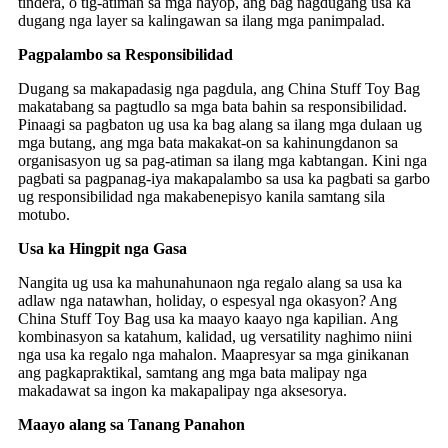
tindera, o tig-atiman sa mga hayop, ang bag nagdugang usa ka
dugang nga layer sa kalingawan sa ilang mga panimpalad.
Pagpalambo sa Responsibilidad
Dugang sa makapadasig nga pagdula, ang China Stuff Toy Bag
makatabang sa pagtudlo sa mga bata bahin sa responsibilidad.
Pinaagi sa pagbaton ug usa ka bag alang sa ilang mga dulaan ug
mga butang, ang mga bata makakat-on sa kahinungdanon sa
organisasyon ug sa pag-atiman sa ilang mga kabtangan. Kini nga
pagbati sa pagpanag-iya makapalambo sa usa ka pagbati sa garbo
ug responsibilidad nga makabenepisyo kanila samtang sila
motubo.
Usa ka Hingpit nga Gasa
Nangita ug usa ka mahunahunaon nga regalo alang sa usa ka
adlaw nga natawhan, holiday, o espesyal nga okasyon? Ang
China Stuff Toy Bag usa ka maayo kaayo nga kapilian. Ang
kombinasyon sa katahum, kalidad, ug versatility naghimo niini
nga usa ka regalo nga mahalon. Maapresyar sa mga ginikanan
ang pagkapraktikal, samtang ang mga bata malipay nga
makadawat sa ingon ka makapalipay nga aksesorya.
Maayo alang sa Tanang Panahon