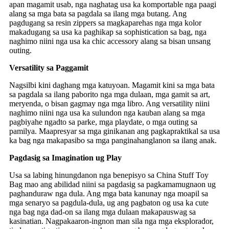
apan magamit usab, nga naghatag usa ka komportable nga paagi
alang sa mga bata sa pagdala sa ilang mga butang. Ang
pagdugang sa resin zippers sa magkaparehas nga mga kolor
makadugang sa usa ka paghikap sa sophistication sa bag, nga
naghimo niini nga usa ka chic accessory alang sa bisan unsang
outing.
Versatility sa Paggamit
Nagsilbi kini daghang mga katuyoan. Magamit kini sa mga bata
sa pagdala sa ilang paborito nga mga dulaan, mga gamit sa art,
meryenda, o bisan gagmay nga mga libro. Ang versatility niini
naghimo niini nga usa ka sulundon nga kauban alang sa mga
pagbiyahe ngadto sa parke, mga playdate, o mga outing sa
pamilya. Maapresyar sa mga ginikanan ang pagkapraktikal sa usa
ka bag nga makapasibo sa mga panginahanglanon sa ilang anak.
Pagdasig sa Imagination ug Play
Usa sa labing hinungdanon nga benepisyo sa China Stuff Toy
Bag mao ang abilidad niini sa pagdasig sa pagkamamugnaon ug
paghanduraw nga dula. Ang mga bata kanunay nga moapil sa
mga senaryo sa pagdula-dula, ug ang pagbaton og usa ka cute
nga bag nga dad-on sa ilang mga dulaan makapauswag sa
kasinatian. Nagpakaaron-ingnon man sila nga mga eksplorador,