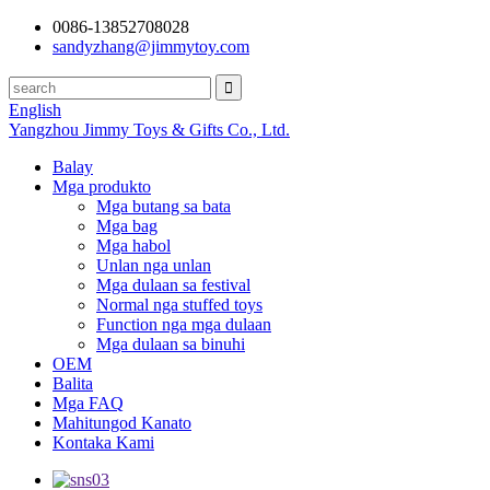
0086-13852708028
sandyzhang@jimmytoy.com
English
Yangzhou Jimmy Toys & Gifts Co., Ltd.
Balay
Mga produkto
Mga butang sa bata
Mga bag
Mga habol
Unlan nga unlan
Mga dulaan sa festival
Normal nga stuffed toys
Function nga mga dulaan
Mga dulaan sa binuhi
OEM
Balita
Mga FAQ
Mahitungod Kanato
Kontaka Kami