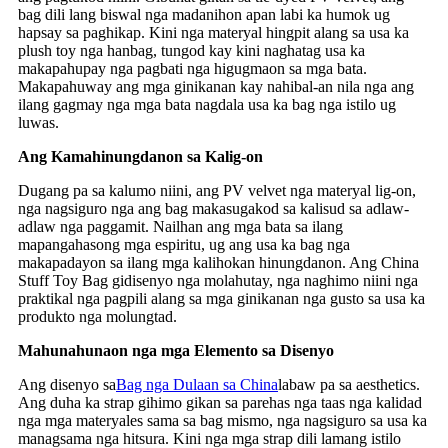
bag dili lang biswal nga madanihon apan labi ka humok ug
hapsay sa paghikap. Kini nga materyal hingpit alang sa usa ka
plush toy nga hanbag, tungod kay kini naghatag usa ka
makapahupay nga pagbati nga higugmaon sa mga bata.
Makapahuway ang mga ginikanan kay nahibal-an nila nga ang
ilang gagmay nga mga bata nagdala usa ka bag nga istilo ug
luwas.
Ang Kamahinungdanon sa Kalig-on
Dugang pa sa kalumo niini, ang PV velvet nga materyal lig-on,
nga nagsiguro nga ang bag makasugakod sa kalisud sa adlaw-
adlaw nga paggamit. Nailhan ang mga bata sa ilang
mapangahasong mga espiritu, ug ang usa ka bag nga
makapadayon sa ilang mga kalihokan hinungdanon. Ang China
Stuff Toy Bag gidisenyo nga molahutay, nga naghimo niini nga
praktikal nga pagpili alang sa mga ginikanan nga gusto sa usa ka
produkto nga molungtad.
Mahunahunaon nga mga Elemento sa Disenyo
Ang disenyo sa
Bag nga Dulaan sa China
labaw pa sa aesthetics.
Ang duha ka strap gihimo gikan sa parehas nga taas nga kalidad
nga mga materyales sama sa bag mismo, nga nagsiguro sa usa ka
managsama nga hitsura. Kini nga mga strap dili lamang istilo