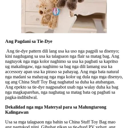
Ang Pagdani sa Tie-Dye
Ang tie-dye pattern dili lang usa ka uso nga pagpili sa disenyo;
kini nagdugang sa usa ka talagsaon nga flair sa matag bag. Ang
nagtuyok nga mga kolor naghimo sa usa ka pagbati sa kapritso
ug makalingaw, nga naghimo sa bag nga dili lamang usa ka
accessory apan usa ka piraso sa pahayag. Ang mga bata natural
nga madani sa mahayag nga mga kolor ug dula nga mga disenyo,
ug ang China Stuff Toy Bag naghatud sa duha ka atubangan.
Ang epekto sa tie-dye nagpasabot usab nga walay duha ka bag
nga magkaparehas, nga naghatag sa matag bata og pagbati sa
pagka-indibidwal.
Dekalidad nga mga Materyal para sa Malungtarong
Kalingawan
Usa sa mga talagsaon nga bahin sa China Stuff Toy Bag mao
ang pagtukod niini. Gibuhat gikan sa tie-dyed PV velvet, ang