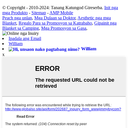
© Copyright - 2010-2024: Tanang Katungod Gireserba.
Init nga
mga Produkto
-
Sitemap
-
AMP Mobile
Peach nga unlan
,
Mga Dulaan sa Doktor
,
Aesthetic nga mga
Blanket
,
Regalo Para sa Promosyon sa Katrabaho
,
Gipainit nga
Blanket sa Camping
,
Mga Promosyon sa Gasa
,
Ipadala ang Email
William
William
x