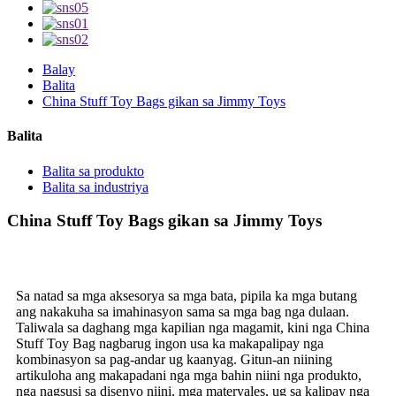
Balay
Balita
China Stuff Toy Bags gikan sa Jimmy Toys
Balita
Balita sa produkto
Balita sa industriya
China Stuff Toy Bags gikan sa Jimmy Toys
Sa natad sa mga aksesorya sa mga bata, pipila ka mga butang
ang nakakuha sa imahinasyon sama sa mga bag nga dulaan.
Taliwala sa daghang mga kapilian nga magamit, kini nga China
Stuff Toy Bag nagbarug ingon usa ka makapalipay nga
kombinasyon sa pag-andar ug kaanyag. Gitun-an niining
artikuloha ang makapadani nga mga bahin niini nga produkto,
nga nagsusi sa disenyo niini, mga materyales, ug sa kalipay nga