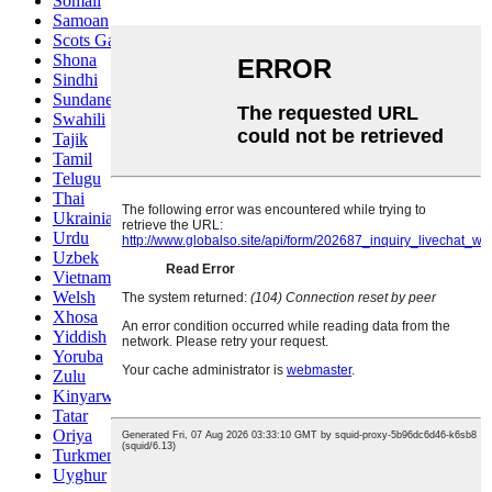
Somali
Samoan
Scots Gaelic
Shona
Sindhi
Sundanese
Swahili
Tajik
Tamil
Telugu
Thai
Ukrainian
Urdu
Uzbek
Vietnamese
Welsh
Xhosa
Yiddish
Yoruba
Zulu
Kinyarwanda
Tatar
Oriya
Turkmen
Uyghur