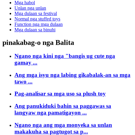
Mga habol
Unlan nga unlan
Mga dulaan sa festival
Normal nga stuffed toys
Function nga mga dulaan
Mga dulaan sa binuhi
pinakabag-o nga Balita
Ngano nga kini nga "bangis ug cute nga
gamay ...
Ang mga isyu nga labing gikabalak-an sa mga
tawo ...
Pag-analisar sa mga uso sa plush toy
Ang panukiduki bahin sa paggawas sa
langyaw nga pamatigayon ...
Ngano nga ang mga monyeka sa unlan
makakuha sa pagtugot sa p...