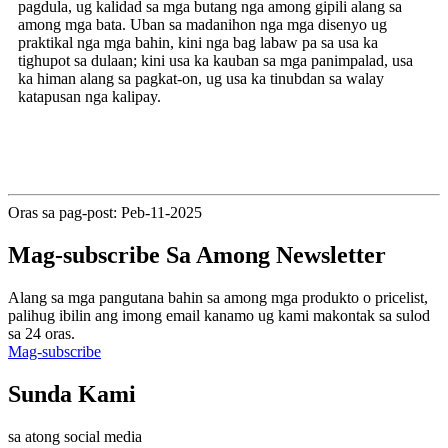
pagdula, ug kalidad sa mga butang nga among gipili alang sa
among mga bata. Uban sa madanihon nga mga disenyo ug
praktikal nga mga bahin, kini nga bag labaw pa sa usa ka
tighupot sa dulaan; kini usa ka kauban sa mga panimpalad, usa
ka himan alang sa pagkat-on, ug usa ka tinubdan sa walay
katapusan nga kalipay.
Oras sa pag-post: Peb-11-2025
Mag-subscribe Sa Among Newsletter
Alang sa mga pangutana bahin sa among mga produkto o pricelist,
palihug ibilin ang imong email kanamo ug kami makontak sa sulod
sa 24 oras.
Mag-subscribe
Sunda Kami
sa atong social media